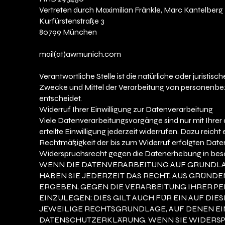
Vertreten durch Maximilian Fränkle, Marc Kantelberg
Kurfürstenstraße 3
80799 München
mail(at)awmunich.com
Verantwortliche Stelle ist die natürliche oder juristi
Zwecke und Mittel der Verarbeitung von personenbez
entscheidet.
Widerruf Ihrer Einwilligung zur Datenverarbeitung
Viele Datenverarbeitungsvorgänge sind nur mit Ihrer 
erteilte Einwilligung jederzeit widerrufen. Dazu reicht
Rechtmäßigkeit der bis zum Widerruf erfolgten Date
Widerspruchsrecht gegen die Datenerhebung in beso
WENN DIE DATENVERARBEITUNG AUF GRUNDLAGE V
HABEN SIE JEDERZEIT DAS RECHT, AUS GRÜNDE
ERGEBEN, GEGEN DIE VERARBEITUNG IHRER 
EINZULEGEN; DIES GILT AUCH FÜR EIN AUF DI
JEWEILIGE RECHTSGRUNDLAGE, AUF DENEN EI
DATENSCHUTZERKLÄRUNG. WENN SIE WIDERSP