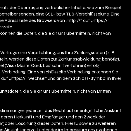
utz der Übertragung vertraulicher Inhalte, wie zum Beispiel
nbetreiber senden, eine SSL- bzw. TLS-Verschlüsselung. Eine
e Adresszeile des Browsers von „http://“ auf „https://“
rzeile.
 können die Daten, die Sie an uns übermitteln, nicht von
ertrags eine Verpflichtung, uns Ihre Zahlungsdaten (z. B.
ln, werden diese Daten zur Zahlungsabwicklung benötigt.
l (Visa/MasterCard, Lastschriftverfahren) erfolgt
S-Verbindung. Eine verschlüsselte Verbindung erkennen Sie
“ auf „https://“ wechselt und an dem Schloss-Symbol in Ihrer
gsdaten, die Sie an uns übermitteln, nicht von Dritten
timmungen jederzeit das Recht auf unentgeltliche Auskunft
 deren Herkunft und Empfänger und den Zweck der
ng oder Löschung dieser Daten. Hierzu sowie zu weiteren
Sie sich jederzeit unter der im Impressum angegebenen