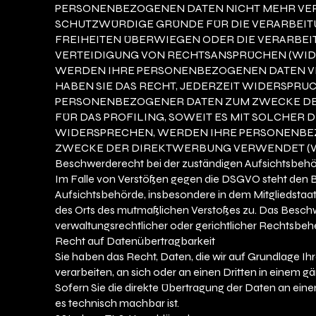
PERSONENBEZOGENEN DATEN NICHT MEHR VERA
SCHUTZWÜRDIGE GRÜNDE FÜR DIE VERARBEITU
FREIHEITEN ÜBERWIEGEN ODER DIE VERARBE
VERTEIDIGUNG VON RECHTSANSPRÜCHEN (WIDERS
WERDEN IHRE PERSONENBEZOGENEN DATEN VE
HABEN SIE DAS RECHT, JEDERZEIT WIDERSPRU
PERSONENBEZOGENER DATEN ZUM ZWECKE DER
FÜR DAS PROFILING, SOWEIT ES MIT SOLCHER
WIDERSPRECHEN, WERDEN IHRE PERSONENBE
ZWECKE DER DIREKTWERBUNG VERWENDET (WIDE
Beschwerderecht bei der zuständigen Aufsichtsbeh
Im Falle von Verstößen gegen die DSGVO steht den B
Aufsichtsbehörde, insbesondere in dem Mitgliedstaat 
des Orts des mutmaßlichen Verstoßes zu. Das Besch
verwaltungsrechtlicher oder gerichtlicher Rechtsbehe
Recht auf Datenübertragbarkeit
Sie haben das Recht, Daten, die wir auf Grundlage Ihre
verarbeiten, an sich oder an einen Dritten in einem
Sofern Sie die direkte Übertragung der Daten an einen
es technisch machbar ist.