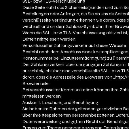
SSL- bzw. TLS-Verschlüsselung
Diese Seite nutzt aus Sicherheitsgründen und zum Sch
Bestellungen oder Anfragen, die Sie an uns als Seite
verschlüsselte Verbindung erkennen Sie daran, dass di
wechselt und an dem Schloss-Symbol in Ihrer Browse
Wenn die SSL- bzw. TLS-Verschlüsselung aktiviert ist,
Dritten mitgelesen werden.
Verschlüsselter Zahlungsverkehr auf dieser Website
Besteht nach dem Abschluss eines kostenpflichtigen V
Kontonummer bei Einzugsermächtigung) zu übermitte
Der Zahlungsverkehr über die gängigen Zahlungsmitte
ausschließlich über eine verschlüsselte SSL- bzw. TL
daran, dass die Adresszeile des Browsers von „http://
Browserzeile.
Bei verschlüsselter Kommunikation können Ihre Zahlun
mitgelesen werden.
Auskunft, Löschung und Berichtigung
Sie haben im Rahmen der geltenden gesetzlichen Bes
über Ihre gespeicherten personenbezogenen Daten,
Datenverarbeitung und ggf. ein Recht auf Berichtigu
Fragen zum Thema personenbezogene Daten können 