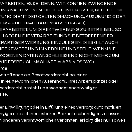
RBEITEN, ES SEI DENN, WIR KÖNNEN ZWINGENDE
NG NACHWEISEN, DIE IHRE INTERESSEN, RECHTE UND
ITUNG DIENT DER GELTENDMACHUNG, AUSÜBUNG ODER
PRUCH NACH ART. 21 ABS. 1 DSGVO).
RARBEITET, UM DIREKTWERBUNG ZU BETREIBEN, SO
CH GEGEN DIE VERARBEITUNG SIE BETREFFENDER
ARTIGER WERBUNG EINZULEGEN; DIES GILT AUCH
 DIREKTWERBUNG IN VERBINDUNG STEHT. WENN SIE
ZOGENEN DATEN ANSCHLIESSEND NICHT MEHR ZUM
RSPRUCH NACH ART. 21 ABS. 2 DSGVO).
örde
etroffenen ein Beschwerderecht bei einer
ihres gewöhnlichen Aufenthalts, ihres Arbeitsplatzes oder
werderecht besteht unbeschadet anderweitiger
lfe.
r Einwilligung oder in Erfüllung eines Vertrags automatisiert
 gängigen, maschinenlesbaren Format aushändigen zu lassen.
 anderen Verantwortlichen verlangen, erfolgt dies nur, soweit