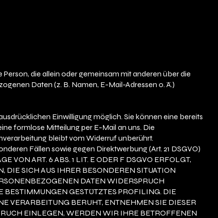
sche Person, die allein oder gemeinsam mit anderen über die
ogenen Daten (z. B. Namen, E-Mail-Adressen o. Ä.)
ausdrücklichen Einwilligung möglich. Sie können eine bereits
 eine formlose Mitteilung per E-Mail an uns. Die
nverarbeitung bleibt vom Widerruf unberührt.
nderen Fällen sowie gegen Direktwerbung (Art. 21 DSGVO)
ON ART. 6 ABS. 1 LIT. E ODER F DSGVO ERFOLGT,
N, DIE SICH AUS IHRER BESONDEREN SITUATION
PERSONENBEZOGENEN DATEN WIDERSPRUCH
ESE BESTIMMUNGEN GESTÜTZTES PROFILING. DIE
NE VERARBEITUNG BERUHT, ENTNEHMEN SIE DIESER
RUCH EINLEGEN, WERDEN WIR IHRE BETROFFENEN